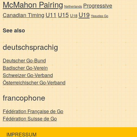
McMahon Pairing
Progressive
Netherlands
U19
U11
U15
Canadian Timing
U18
Yasudas Go
See also
deutschsprachig
Deutscher Go-Bund
Badischer Go-Verein
Schweizer Go-Verband
Österreichischer Go-Verband
francophone
Fédération Française de Go
Fédération Suisse de Go
IMPRESSUM