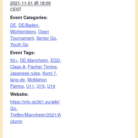
2021-11-01 @ 18:00
CEST
Event Categories:
DE
,
DE/Baden-
Württemberg
,
Open
Tournament
,
Senior Go
,
Youth Go
Event Tags:
50+
,
DE-Mannheim
,
EGD-
Class-A
,
Fischer Timing
,
Japanese rules
,
Komi 7
,
lang-de
,
McMahon
Pairing
,
U11
,
U15
,
U19
Website:
https://info.go361.eu/wiki/
Go-
Treffen/Mannheim/2021/A
utumn