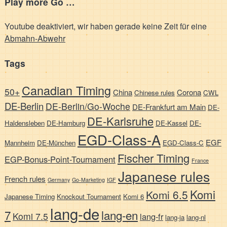
Play more Go …
Youtube deaktiviert, wir haben gerade keine Zeit für eine
Abmahn-Abwehr
Tags
Canadian Timing
50+
China
Corona
Chinese rules
CWL
DE-Berlin
DE-Berlin/Go-Woche
DE-Frankfurt am Main
DE-
DE-Karlsruhe
Haldensleben
DE-Hamburg
DE-Kassel
DE-
EGD-Class-A
EGF
Mannheim
DE-München
EGD-Class-C
Fischer Timing
EGP-Bonus-Point-Tournament
France
Japanese rules
French rules
Germany
Go-Marketing
IGF
Komi
Komi 6.5
Japanese Timing
Knockout Tournament
Komi 6
lang-de
7
lang-en
Komi 7.5
lang-fr
lang-ja
lang-nl