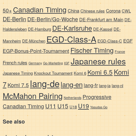
Canadian Timing
50+
China
Corona
Chinese rules
CWL
DE-Berlin
DE-Berlin/Go-Woche
DE-Frankfurt am Main
DE-
DE-Karlsruhe
Haldensleben
DE-Hamburg
DE-Kassel
DE-
EGD-Class-A
EGF
Mannheim
DE-München
EGD-Class-C
Fischer Timing
EGP-Bonus-Point-Tournament
France
Japanese rules
French rules
Germany
Go-Marketing
IGF
Komi
Komi 6.5
Japanese Timing
Knockout Tournament
Komi 6
lang-de
7
lang-en
Komi 7.5
lang-fr
lang-ja
lang-nl
McMahon Pairing
Progressive
Netherlands
U19
U11
U15
Canadian Timing
U18
Yasudas Go
See also