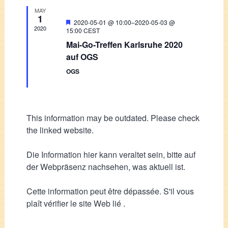
MAY
1
Featured
2020-05-01 @ 10:00
–
2020-05-03 @
2020
15:00
CEST
Mai-Go-Treffen Karlsruhe 2020
auf OGS
OGS
This information may be outdated. Please check
the linked website.
Die Information hier kann veraltet sein, bitte auf
der Webpräsenz nachsehen, was aktuell ist.
Cette information peut être dépassée. S'il vous
plaît vérifier le site Web lié .