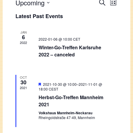
Events
Upcoming
Event
Search
List
Views
Select
Search
Latest Past Events
Navigati
date.
and
Views
JAN
6
2022-01-06 @ 10:00
CET
Navigation
2022
Winter-Go-Treffen Karlsruhe
2022 – canceled
OCT
30
Featured
2021-10-30 @ 10:00
–
2021-11-01 @
2021
18:00
CEST
Herbst-Go-Treffen Mannheim
2021
Volkshaus Mannheim-Neckarau
Rheingoldstraße 47-49, Mannheim