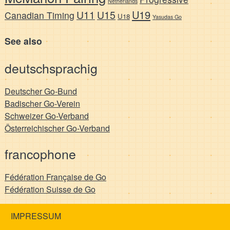
Netherlands
U19
U11
U15
Canadian Timing
U18
Yasudas Go
See also
deutschsprachig
Deutscher Go-Bund
Badischer Go-Verein
Schweizer Go-Verband
Österreichischer Go-Verband
francophone
Fédération Française de Go
Fédération Suisse de Go
IMPRESSUM