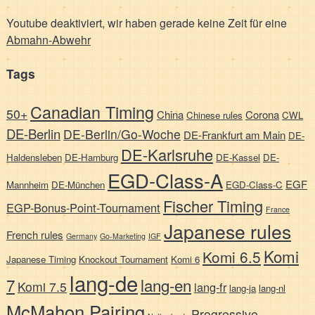
Youtube deaktiviert, wir haben gerade keine Zeit für eine
Abmahn-Abwehr
Tags
Canadian Timing
50+
China
Corona
Chinese rules
CWL
DE-Berlin
DE-Berlin/Go-Woche
DE-Frankfurt am Main
DE-
DE-Karlsruhe
Haldensleben
DE-Hamburg
DE-Kassel
DE-
EGD-Class-A
EGF
Mannheim
DE-München
EGD-Class-C
Fischer Timing
EGP-Bonus-Point-Tournament
France
Japanese rules
French rules
Germany
Go-Marketing
IGF
Komi
Komi 6.5
Japanese Timing
Knockout Tournament
Komi 6
lang-de
7
lang-en
Komi 7.5
lang-fr
lang-ja
lang-nl
McMahon Pairing
Progressive