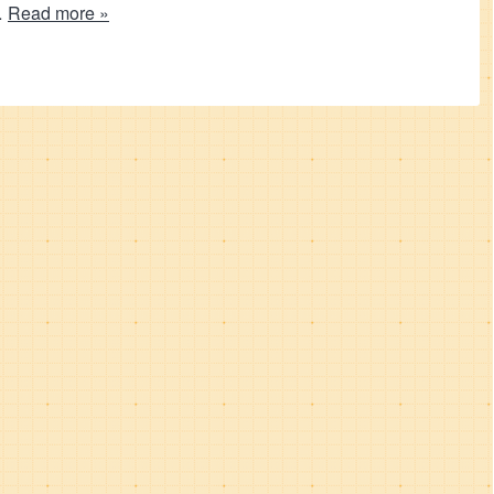
…
Read more »