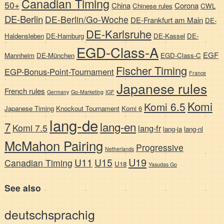
Canadian Timing
50+
China
Corona
Chinese rules
CWL
DE-Berlin
DE-Berlin/Go-Woche
DE-Frankfurt am Main
DE-
DE-Karlsruhe
Haldensleben
DE-Hamburg
DE-Kassel
DE-
EGD-Class-A
EGF
Mannheim
DE-München
EGD-Class-C
Fischer Timing
EGP-Bonus-Point-Tournament
France
Japanese rules
French rules
Germany
Go-Marketing
IGF
Komi
Komi 6.5
Japanese Timing
Knockout Tournament
Komi 6
lang-de
7
lang-en
Komi 7.5
lang-fr
lang-ja
lang-nl
McMahon Pairing
Progressive
Netherlands
U19
U11
U15
Canadian Timing
U18
Yasudas Go
See also
deutschsprachig