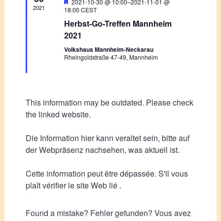
Featured
2021-10-30 @ 10:00
–
2021-11-01 @
2021
18:00
CEST
Herbst-Go-Treffen Mannheim
2021
Volkshaus Mannheim-Neckarau
Rheingoldstraße 47-49, Mannheim
This information may be outdated. Please check
the linked website.
Die Information hier kann veraltet sein, bitte auf
der Webpräsenz nachsehen, was aktuell ist.
Cette information peut être dépassée. S'il vous
plaît vérifier le site Web lié .
Found a mistake? Fehler gefunden? Vous avez