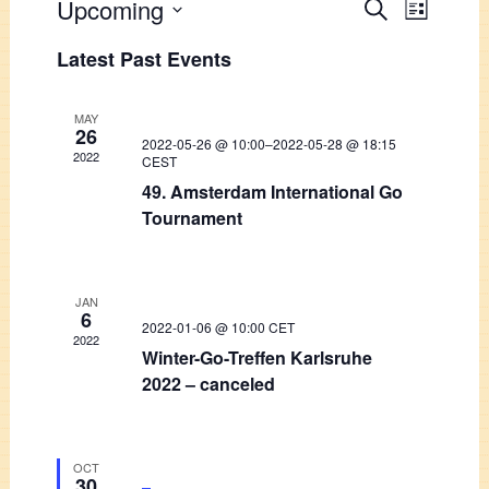
Events
Upcoming
Event
Search
List
Views
Select
Search
Latest Past Events
Navigati
date.
and
Views
MAY
26
2022-05-26 @ 10:00
–
2022-05-28 @ 18:15
Navigation
2022
CEST
49. Amsterdam International Go
Tournament
JAN
6
2022-01-06 @ 10:00
CET
2022
Winter-Go-Treffen Karlsruhe
2022 – canceled
OCT
30