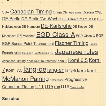
Canadian Timing
50+
China
Corona
Chinese rules
CWL
DE-Berlin
DE-Berlin/Go-Woche
DE-Frankfurt am Main
DE-
DE-Karlsruhe
Haldensleben
DE-Hamburg
DE-Kassel
DE-
EGD-Class-A
EGF
Mannheim
DE-München
EGD-Class-C
Fischer Timing
EGP-Bonus-Point-Tournament
France
Japanese rules
French rules
Germany
Go-Marketing
IGF
Komi
Komi 6.5
Japanese Timing
Knockout Tournament
Komi 6
lang-de
7
lang-en
Komi 7.5
lang-fr
lang-ja
lang-nl
McMahon Pairing
Progressive
Netherlands
U19
U11
U15
Canadian Timing
U18
Yasudas Go
See also