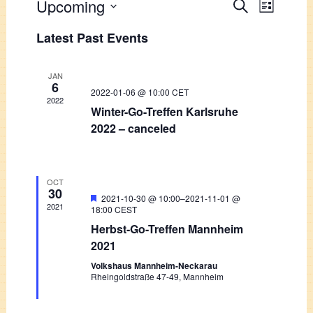
Events
Upcoming
Event
Search
List
Views
Select
Search
Latest Past Events
Navigati
date.
and
Views
JAN
6
2022-01-06 @ 10:00
CET
Navigation
2022
Winter-Go-Treffen Karlsruhe
2022 – canceled
OCT
30
Featured
2021-10-30 @ 10:00
–
2021-11-01 @
2021
18:00
CEST
Herbst-Go-Treffen Mannheim
2021
Volkshaus Mannheim-Neckarau
Rheingoldstraße 47-49, Mannheim