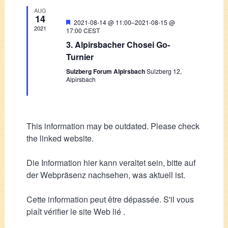
AUG
14
Featured
2021-08-14 @ 11:00
–
2021-08-15 @
2021
17:00
CEST
3. Alpirsbacher Chosei Go-
Turnier
Sulzberg Forum Alpirsbach
Sulzberg 12,
Alpirsbach
This information may be outdated. Please check
the linked website.
Die Information hier kann veraltet sein, bitte auf
der Webpräsenz nachsehen, was aktuell ist.
Cette information peut être dépassée. S'il vous
plaît vérifier le site Web lié .