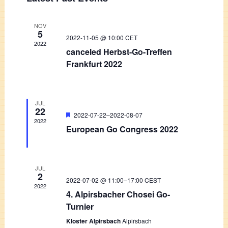
Navigati
date.
and
Views
NOV
5
2022-11-05 @ 10:00
CET
Navigation
2022
canceled Herbst-Go-Treffen
Frankfurt 2022
JUL
22
Featured
2022-07-22
–
2022-08-07
2022
European Go Congress 2022
JUL
2
2022-07-02 @ 11:00
–
17:00
CEST
2022
4. Alpirsbacher Chosei Go-
Turnier
Kloster Alpirsbach
Alpirsbach