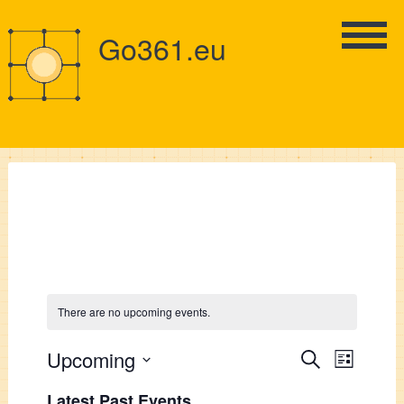
Go361.eu
There are no upcoming events.
Events
Upcoming
Event
Search
List
Views
Select
Search
Latest Past Events