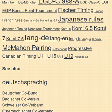
EGD-Class-A
EGF
Mannheim
DE-München
EGD-Class-C
Fischer Timing
EGP-Bonus-Point-Tournament
France
Japanese rules
French rules
Germany
Go-Marketing
IGF
Komi
Komi 6.5
Japanese Timing
Knockout Tournament
Komi 6
lang-de
7
lang-en
Komi 7.5
lang-fr
lang-ja
lang-nl
McMahon Pairing
Progressive
Netherlands
U19
U11
U15
Canadian Timing
U18
Yasudas Go
See also
deutschsprachig
Deutscher Go-Bund
Badischer Go-Verein
Schweizer Go-Verband
Österreichischer Go-Verband