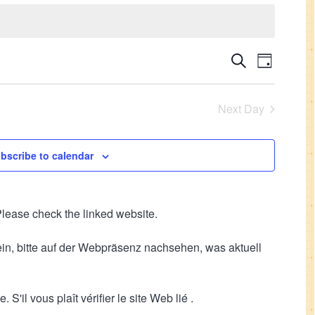
Events
Event
Search
Day
Views
Search
Navigati
and
Next Day
Views
Navigation
bscribe to calendar
lease check the linked website.
sein, bitte auf der Webpräsenz nachsehen, was aktuell
S'il vous plaît vérifier le site Web lié .