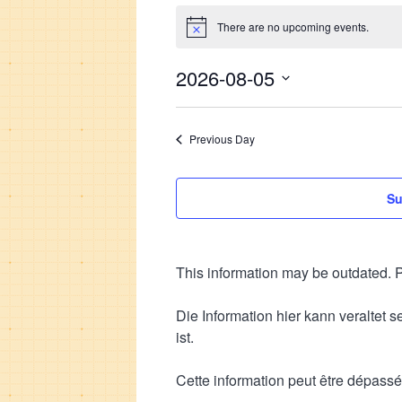
Events
There are no upcoming events.
Notice
for
2026-
2026-08-05
08-
Select
date.
05
Previous Day
Su
This information may be outdated. P
Die Information hier kann veraltet 
ist.
Cette information peut être dépassée. 