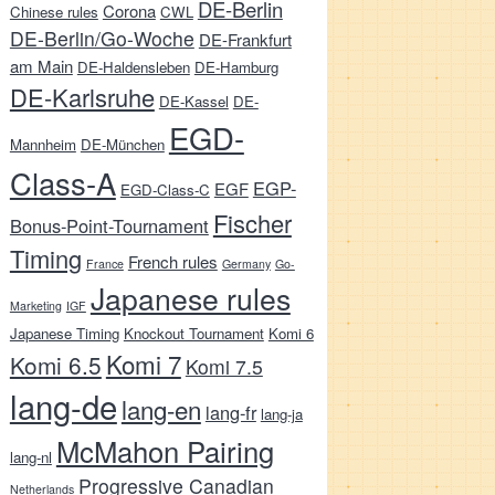
DE-Berlin
Corona
Chinese rules
CWL
DE-Berlin/Go-Woche
DE-Frankfurt
am Main
DE-Haldensleben
DE-Hamburg
DE-Karlsruhe
DE-Kassel
DE-
EGD-
Mannheim
DE-München
on
Class-A
EGP-
EGF
EGD-Class-C
Fischer
Bonus-Point-Tournament
Timing
French rules
France
Germany
Go-
Japanese rules
Marketing
IGF
Japanese Timing
Knockout Tournament
Komi 6
Komi 7
Komi 6.5
Komi 7.5
lang-de
lang-en
lang-fr
lang-ja
McMahon Pairing
lang-nl
Progressive Canadian
Netherlands