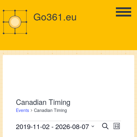
Go361.eu
Canadian Timing
Events
Canadian Timing
Events
Events
2019-11-02
 - 
2026-08-07
Event
Search
List
Views
Select
Search