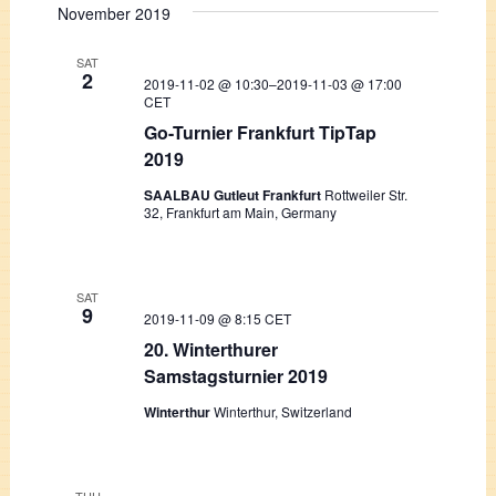
November 2019
Navigati
date.
and
SAT
Views
2
2019-11-02 @ 10:30
–
2019-11-03 @ 17:00
CET
Navigation
Go-Turnier Frankfurt TipTap
2019
SAALBAU Gutleut Frankfurt
Rottweiler Str.
32, Frankfurt am Main, Germany
SAT
9
2019-11-09 @ 8:15
CET
20. Winterthurer
Samstagsturnier 2019
Winterthur
Winterthur, Switzerland