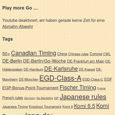
Play more Go …
Youtube deaktiviert, wir haben gerade keine Zeit für eine
Abmahn-Abwehr
Tags
Canadian Timing
50+
China
Corona
Chinese rules
CWL
DE-Berlin
DE-Berlin/Go-Woche
DE-Frankfurt am Main
DE-
DE-Karlsruhe
Haldensleben
DE-Hamburg
DE-Kassel
DE-
EGD-Class-A
EGF
Mannheim
DE-München
EGD-Class-C
Fischer Timing
EGP-Bonus-Point-Tournament
France
Japanese rules
French rules
Germany
Go-Marketing
IGF
Komi
Komi 6.5
Japanese Timing
Knockout Tournament
Komi 6
lang-de