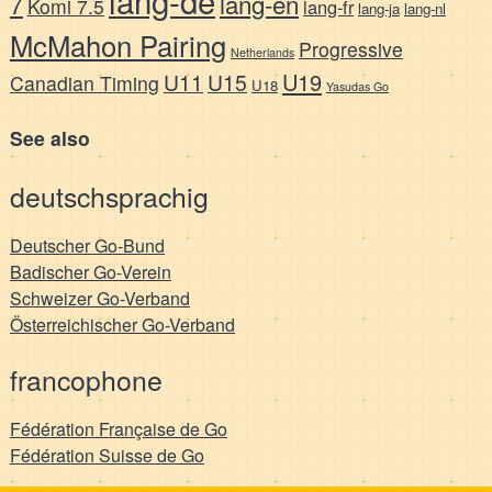
7
lang-en
Komi 7.5
lang-fr
lang-ja
lang-nl
McMahon Pairing
Progressive
Netherlands
U19
U11
U15
Canadian Timing
U18
Yasudas Go
See also
deutschsprachig
Deutscher Go-Bund
Badischer Go-Verein
Schweizer Go-Verband
Österreichischer Go-Verband
francophone
Fédération Française de Go
Fédération Suisse de Go