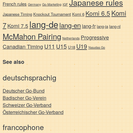
Japanese rules
French rules
Germany
Go-Marketing
IGF
Komi
Komi 6.5
Japanese Timing
Knockout Tournament
Komi 6
lang-de
7
lang-en
Komi 7.5
lang-fr
lang-ja
lang-nl
McMahon Pairing
Progressive
Netherlands
U19
U11
U15
Canadian Timing
U18
Yasudas Go
See also
deutschsprachig
Deutscher Go-Bund
Badischer Go-Verein
Schweizer Go-Verband
Österreichischer Go-Verband
francophone