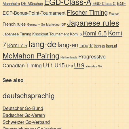
EGD-Class-A
EGF
Mannheim
DE-München
EGD-Class-C
Fischer Timing
EGP-Bonus-Point-Tournament
France
Japanese rules
French rules
Germany
Go-Marketing
IGF
Komi
Komi 6.5
Japanese Timing
Knockout Tournament
Komi 6
lang-de
7
lang-en
Komi 7.5
lang-fr
lang-ja
lang-nl
McMahon Pairing
Progressive
Netherlands
U19
U11
U15
Canadian Timing
U18
Yasudas Go
See also
deutschsprachig
Deutscher Go-Bund
Badischer Go-Verein
Schweizer Go-Verband
Österreichischer Go-Verband