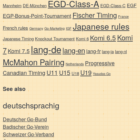
EGD-Class-A
EGF
Mannheim
DE-München
EGD-Class-C
Fischer Timing
EGP-Bonus-Point-Tournament
France
Japanese rules
French rules
Germany
Go-Marketing
IGF
Komi
Komi 6.5
Japanese Timing
Knockout Tournament
Komi 6
lang-de
7
lang-en
Komi 7.5
lang-fr
lang-ja
lang-nl
McMahon Pairing
Progressive
Netherlands
U19
U11
U15
Canadian Timing
U18
Yasudas Go
See also
deutschsprachig
Deutscher Go-Bund
Badischer Go-Verein
Schweizer Go-Verband