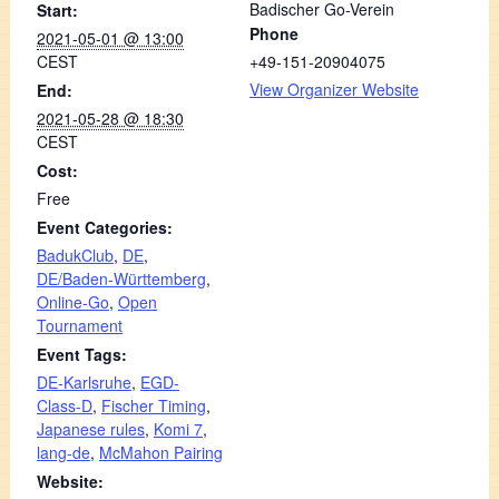
Badischer Go-Verein
Start:
Phone
2021-05-01 @ 13:00
CEST
+49-151-20904075
View Organizer Website
End:
2021-05-28 @ 18:30
CEST
Cost:
Free
Event Categories:
BadukClub
,
DE
,
DE/Baden-Württemberg
,
Online-Go
,
Open
Tournament
Event Tags:
DE-Karlsruhe
,
EGD-
Class-D
,
Fischer Timing
,
Japanese rules
,
Komi 7
,
lang-de
,
McMahon Pairing
Website: