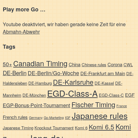
Play more Go …
Youtube deaktiviert, wir haben gerade keine Zeit für eine
Abmahn-Abwehr
Tags
Canadian Timing
50+
China
Corona
Chinese rules
CWL
DE-Berlin
DE-Berlin/Go-Woche
DE-Frankfurt am Main
DE-
DE-Karlsruhe
Haldensleben
DE-Hamburg
DE-Kassel
DE-
EGD-Class-A
EGF
Mannheim
DE-München
EGD-Class-C
Fischer Timing
EGP-Bonus-Point-Tournament
France
Japanese rules
French rules
Germany
Go-Marketing
IGF
Komi
Komi 6.5
Japanese Timing
Knockout Tournament
Komi 6
lang-de