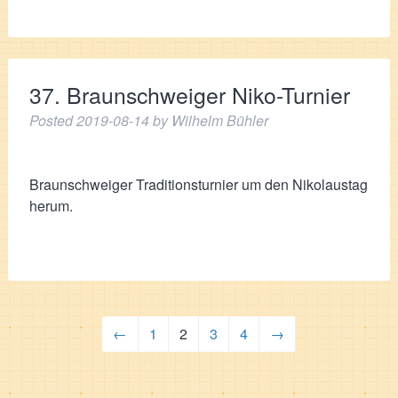
37. Braunschweiger Niko-Turnier
Posted
2019-08-14
by
Wilhelm Bühler
Braunschweiger Traditionsturnier um den Nikolaustag
herum.
←
1
2
3
4
→