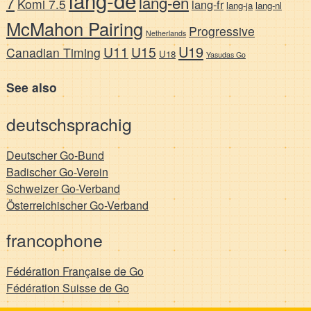
7
lang-en
Komi 7.5
lang-fr
lang-ja
lang-nl
McMahon Pairing
Progressive
Netherlands
U19
U11
U15
Canadian Timing
U18
Yasudas Go
See also
deutschsprachig
Deutscher Go-Bund
Badischer Go-Verein
Schweizer Go-Verband
Österreichischer Go-Verband
francophone
Fédération Française de Go
Fédération Suisse de Go