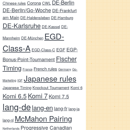
DE-Berlin
Corona
Chinese rules
CWL
DE-Berlin/Go-Woche
DE-Frankfurt
am Main
DE-Haldensleben
DE-Hamburg
DE-Karlsruhe
DE-Kassel
DE-
EGD-
Mannheim
DE-München
Class-A
EGP-
EGF
EGD-Class-C
Fischer
Bonus-Point-Tournament
Timing
French rules
France
Germany
Go-
Japanese rules
Marketing
IGF
Japanese Timing
Knockout Tournament
Komi 6
Komi 7
Komi 6.5
Komi 7.5
lang-de
lang-en
lang-fr
lang-ja
McMahon Pairing
lang-nl
Progressive Canadian
Netherlands