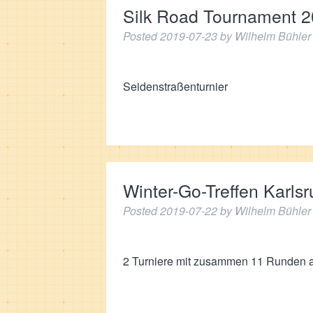
Silk Road Tournament 2
Posted
2019-07-23
by
Wilhelm Bühler
Seidenstraßenturnier
Winter-Go-Treffen Karls
Posted
2019-07-22
by
Wilhelm Bühler
2 Turniere mit zusammen 11 Runden a