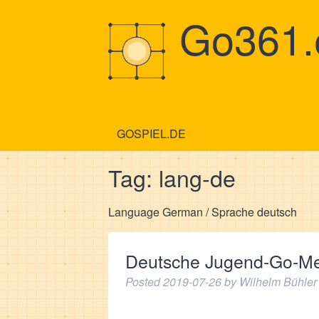
Go361.
GOSPIEL.DE
Tag:
lang-de
Language German / Sprache deutsch
Deutsche Jugend-Go-Mei
Posted
2019-07-26
by
Wilhelm Bühler