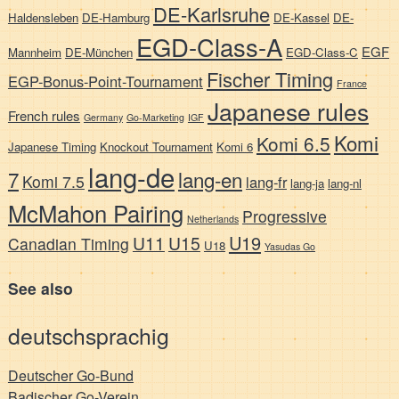
DE-Karlsruhe
Haldensleben
DE-Hamburg
DE-Kassel
DE-
EGD-Class-A
EGF
Mannheim
DE-München
EGD-Class-C
Fischer Timing
EGP-Bonus-Point-Tournament
France
Japanese rules
French rules
Germany
Go-Marketing
IGF
Komi
Komi 6.5
Japanese Timing
Knockout Tournament
Komi 6
lang-de
7
lang-en
Komi 7.5
lang-fr
lang-ja
lang-nl
McMahon Pairing
Progressive
Netherlands
U19
U11
U15
Canadian Timing
U18
Yasudas Go
See also
deutschsprachig
Deutscher Go-Bund
Badischer Go-Verein