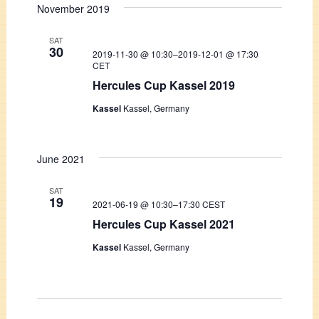
November 2019
Navigati
date.
and
SAT
Views
30
2019-11-30 @ 10:30
–
2019-12-01 @ 17:30
CET
Navigation
Hercules Cup Kassel 2019
Kassel
Kassel, Germany
June 2021
SAT
19
2021-06-19 @ 10:30
–
17:30
CEST
Hercules Cup Kassel 2021
Kassel
Kassel, Germany