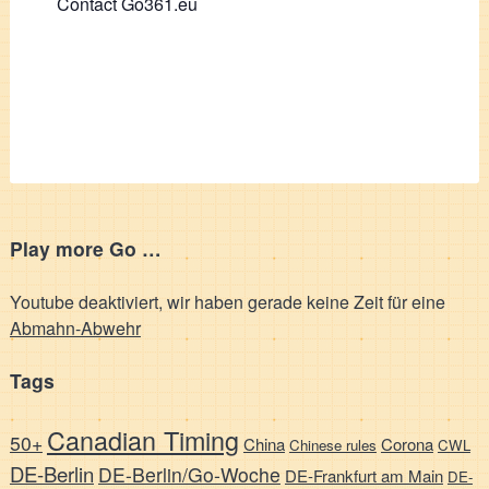
Contact Go361.eu
Play more Go …
Youtube deaktiviert, wir haben gerade keine Zeit für eine
Abmahn-Abwehr
Tags
Canadian Timing
50+
China
Corona
Chinese rules
CWL
DE-Berlin
DE-Berlin/Go-Woche
DE-Frankfurt am Main
DE-