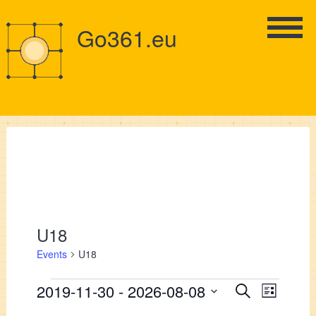
Go361.eu
U18
Events
U18
Events
Events
2019-11-30
 - 
2026-08-08
Event
Search
List
Views
Select
Search