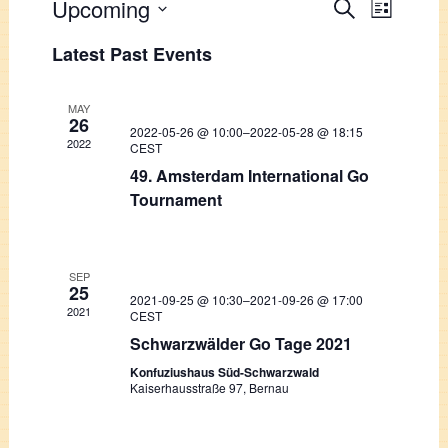
Events
Upcoming
Event
Search
List
Views
Select
Search
Latest Past Events
Navigati
date.
and
Views
MAY
26
2022-05-26 @ 10:00
–
2022-05-28 @ 18:15
Navigation
2022
CEST
49. Amsterdam International Go
Tournament
SEP
25
2021-09-25 @ 10:30
–
2021-09-26 @ 17:00
2021
CEST
Schwarzwälder Go Tage 2021
Konfuziushaus Süd-Schwarzwald
Kaiserhausstraße 97, Bernau