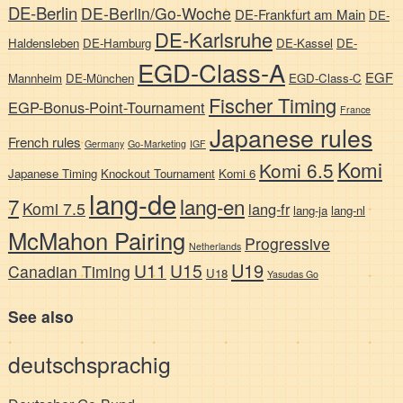
DE-Berlin
DE-Berlin/Go-Woche
DE-Frankfurt am Main
DE-
DE-Karlsruhe
Haldensleben
DE-Hamburg
DE-Kassel
DE-
EGD-Class-A
EGF
Mannheim
DE-München
EGD-Class-C
Fischer Timing
EGP-Bonus-Point-Tournament
France
Japanese rules
French rules
Germany
Go-Marketing
IGF
Komi
Komi 6.5
Japanese Timing
Knockout Tournament
Komi 6
lang-de
7
lang-en
Komi 7.5
lang-fr
lang-ja
lang-nl
McMahon Pairing
Progressive
Netherlands
U19
U11
U15
Canadian Timing
U18
Yasudas Go
See also
deutschsprachig