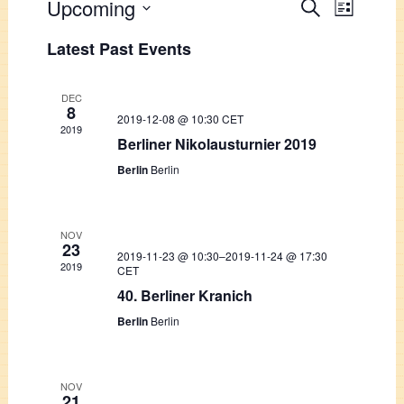
Events
Upcoming
Event
Search
List
Views
Select
Search
Latest Past Events
Navigati
date.
and
Views
DEC
8
2019-12-08 @ 10:30
CET
Navigation
2019
Berliner Nikolausturnier 2019
Berlin
Berlin
NOV
23
2019-11-23 @ 10:30
–
2019-11-24 @ 17:30
2019
CET
40. Berliner Kranich
Berlin
Berlin
NOV
21