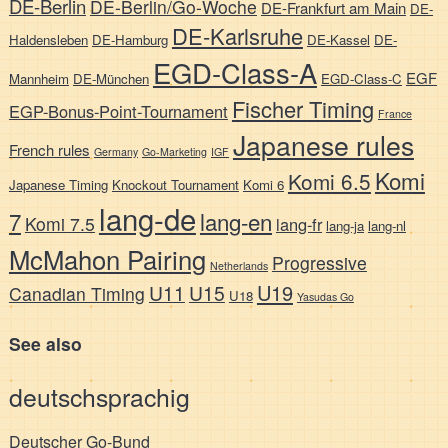
DE-Berlin
DE-Berlin/Go-Woche
DE-Frankfurt am Main
DE-
DE-Karlsruhe
Haldensleben
DE-Hamburg
DE-Kassel
DE-
EGD-Class-A
EGF
Mannheim
DE-München
EGD-Class-C
Fischer Timing
EGP-Bonus-Point-Tournament
France
Japanese rules
French rules
Germany
Go-Marketing
IGF
Komi
Komi 6.5
Japanese Timing
Knockout Tournament
Komi 6
lang-de
7
lang-en
Komi 7.5
lang-fr
lang-ja
lang-nl
McMahon Pairing
Progressive
Netherlands
U19
U11
U15
Canadian Timing
U18
Yasudas Go
See also
deutschsprachig
Deutscher Go-Bund